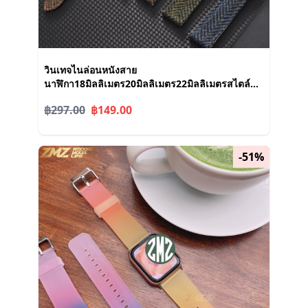
วินเทจไนล่อนหนังสาย
นาฬิกา18มิลลิเมตร20มิลลิเมตร22มิลลิเมตรสไตล์
อังกฤษย้อนยุคสานผ้าใบวัวหนังนาฬิกาวงด่วนที่วางจํา
฿297.00
฿149.00
หน่ายนาฬิกาสร้อยข้อมือผู้ชายผู้หญิงของขวัญสีเขียว
สีฟ้าสี
-51%