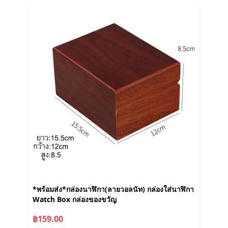
*พร้อมส่ง*กล่องนาฬิกา(ลายวอลนัท) กล่องใส่นาฬิกา
Watch Box กล่องของขวัญ
฿159.00