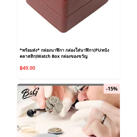
*พร้อมส่ง* กล่องนาฬิกา กล่องใส่นาฬิกา(PUหนัง
คลาสสิก)Watch Box กล่องของขวัญ
฿49.00
-15%