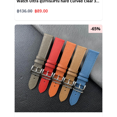
Watch Ultra อุปกรณ์เสริม hard Curved Clear 3D
สําหรับ iWatch กรอบโลหะ 49 มม.
฿136.00
฿89.00
-65%