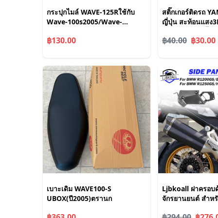
กระปุกไมล์ WAVE-125Rใช้กับ
สติ๊กเกอร์ติดรถ 
Wave-100s2005/Wave-
ญี่ปุ่น สะท้อนแสง
125X/wave-100x (KPH)
ประกอบมือทุกชิ้น
฿130.00
฿40.00
฿30.00
เบาะเดิม WAVE100-S
Ljbkoall ฝาครอบด
UBOX(ปี2005)ตรานก
จักรยานยนต์ สําห
R1200GS LC Adve
฿363.00
฿294.00
฿276.
2019 R1250GS 20