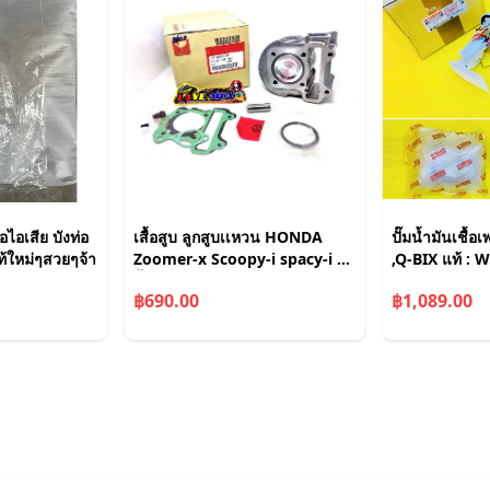
อไอเสีย บังท่อ
เสื้อสูบ ลูกสูบเเหวน HONDA
ปั๊มน้ำมันเชื้อเพ
้ใหม่ๆสวยๆจ้า
Zoomer-x Scoopy-i spacy-i สกู
,Q-BIX แท้ :
ปี้ไอ ปี2012-2016 zoomer-x
2TD-E3907-0
฿690.00
฿1,089.00
รหัส KZL