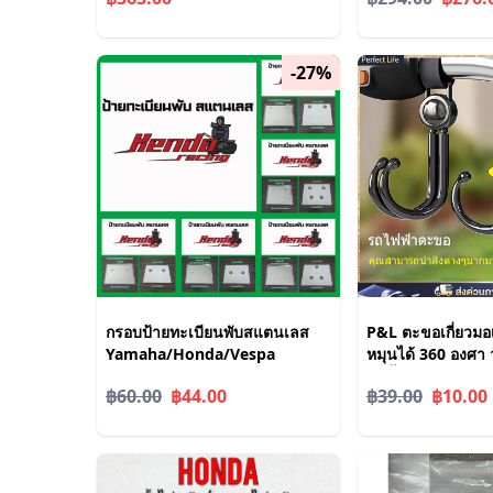
2023 R 1250 GS 
-27%
กรอบป้ายทะเบียนพับสแตนเลส
P&L ตะขอเกี่ยวมอเต
Yamaha/Honda/Vespa
หมุนได้ 360 องศา 
รับน้ำหนักดี กันลื
฿60.00
฿44.00
฿39.00
฿10.00