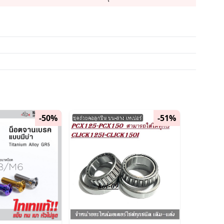
-50%
-51%