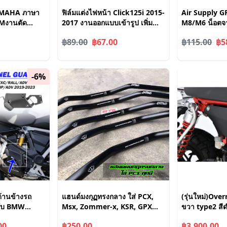
YAMAHA ภาษา
ฟิล์มแต่งไฟหน้า Click125i 2015-
Air Supply G
3Mงานตัด
2017 งานออกแบบเข้ารูป เพิ่ม
M8/M6 น็อตจ
ความสวยงามและโดดเด่นให้รถ
หัวบาง น็อตไทเ
฿89.00
฿67.00
฿115.00
฿5
คุณ
แต่ง น๊อตซิ่ง 
-6%
้านข้างรถ
แฮนด์มงกุฏทรงกลาง ใส่ PCX,
(รุ่นใหม่)Over
รับ BMW
Msx, Zommer-x, KSR, GPX
ขวา type2 สี
nture 2013-
Drone งานอลูมิเนียม หนา
monkey125
00
฿250.00
฿3,900.00
20 2021 2022