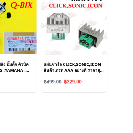
ลิง ปั๊มติ๊ก คิวบิค
แผ่นชาร์จ CLICK,SONIC,ICON
 WS :YAMAHA :
สินค้าเกรด AAA อย่างดี ราคาสุด
0
คุ้ม
฿499.00
฿229.00