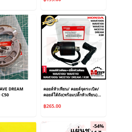
YAMAHA
 WAVE DREAM
คอยล์หัวเทียน/ คอยล์จุดระเบิด/
0 C50
คอยล์ใต้ถัง(พร้อมปลั๊กหัวเทียน)
สำหรับ HONDA WAVE100/
฿265.00
WAVE110/ WAVE100S/
NICE**รับประกันส
-54%