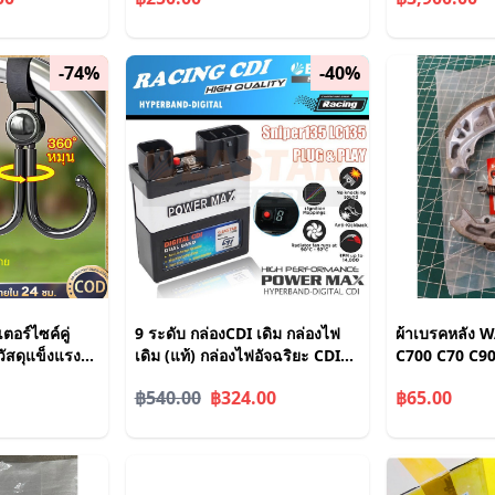
ADV
-74%
-40%
อร์ไซค์คู่
9 ระดับ กล่องCDI เดิม กล่องไฟ
ผ้าเบรคหลัง
วัสดุแข็งแรง
เดิม (แท้) กล่องไฟอัจฉริยะ CDI
C700 C70 C9
่น ใช้งานสะดวก
sniper135 MX135 mio soulty
฿540.00
฿324.00
฿65.00
Racing CDI 100% เล่นและปลั๊ก
ใหม่เอี่ยม