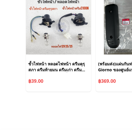
ขั้วไฟหน้า หลอดไฟหน้า ดรีมคุรุ
(พร้อมส่ง)แผ่นกันท่
สภา ดรีมท้ายมน ดรีมเก่า ดรีม
Giorno ของศูนย์แท
ท้ายเป็ด ดรีมc100n ขั้วไฟหน้า
฿39.00
฿369.00
honda dream100