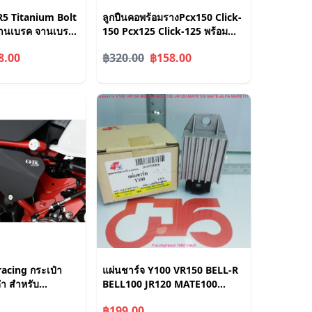
R5 Titanium Bolt
ลูกปืนคอพร้อมรางPcx150 Click-
านเบรค จานเบรก
150 Pcx125 Click-125 พร้อม
ทเนี่ยมแท้ น้อต
เปลี่ยน ใช้แทนอะไหล่เดิม ถ้วยคอ
8.00
฿320.00
฿158.00
น้อตไทเท
ลูกปืน พีซีเอ็ก125 พีซีเอ็ก150
racing กระเป๋า
แผ่นชาร์จ Y100 VR150 BELL-R
ดำ สำหรับ
BELL100 JR120 MATE100
MATE-ALFA MATE111
฿199.00
Regulator สำหรับรถมอเตอร์ไซค์