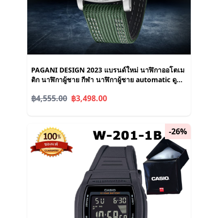
PAGANI DESIGN 2023 แบรนด์ใหม่ นาฬิกาออโตเม
ติก นาฬิกาผู้ชาย กีฬา นาฬิกาผู้ชาย automatic ดู
แฟชั่นแซฟไฟร์ 200M นาฬิกาผู้ชายกันน้ํา PD-1736
฿4,555.00
฿3,498.00
-26%