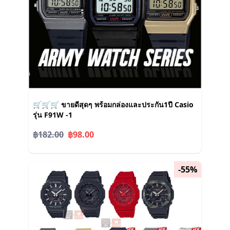
🛒🛒🛒 ขายดีสุดๆ พร้อมกล่องและประกัน1ปี Casio
รุ่น F91W -1
฿182.00
฿98.00
-55%