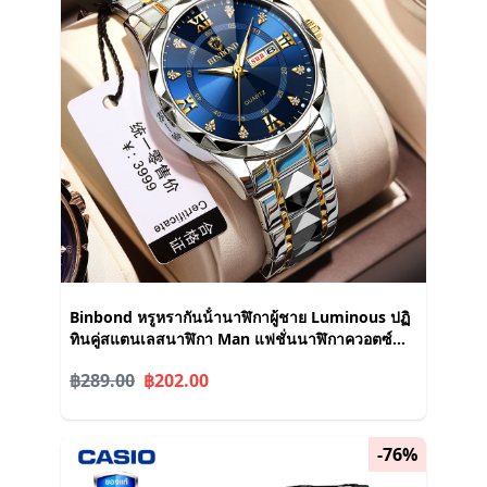
Binbond หรูหรากันน้ํานาฬิกาผู้ชาย Luminous ปฏิ
ทินคู่สแตนเลสนาฬิกา Man แฟชั่นนาฬิกาควอตซ์
Jam Tangan Lelaki
฿289.00
฿202.00
-76%