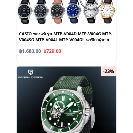
CASIO ของแท้ รุ่น MTP-V004D MTP-V004G MTP-
V004SG MTP-V004L MTP-V004GL นาฬิกาผู้ชาย
วันที่ ประกัน1ปี MTPV004 MTP-V004
฿1,680.00
฿729.00
-23%