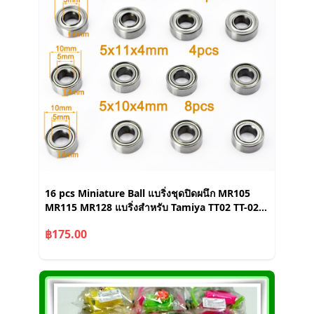
16 pcs Miniature Ball แบริ่งชุดปิดผนึก MR105
MR115 MR128 แบริ่งสําหรับ Tamiya TT02 TT-02
TT02D TT-02D 1/10 RC รถอัพเกรดอะไหล่อุปกรณ์
฿175.00
เสริม