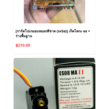
[การ์ดโปเกมอนหมอกสีชาด (sv5a)] เก็คโคกะ ex +
ร่างพื้นฐาน
฿210.00