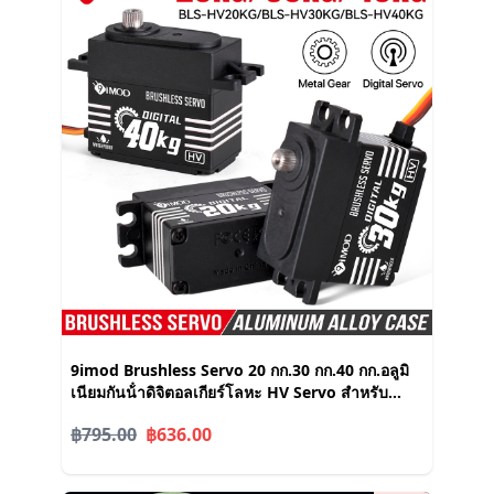
9imod Brushless Servo 20 กก.30 กก.40 กก.อลูมิ
เนียมกันน้ําดิจิตอลเกียร์โลหะ HV Servo สําหรับ
1/10 RC รถบรรทุก Crawler เรือหุ่นยนต์ DIY
฿795.00
฿636.00